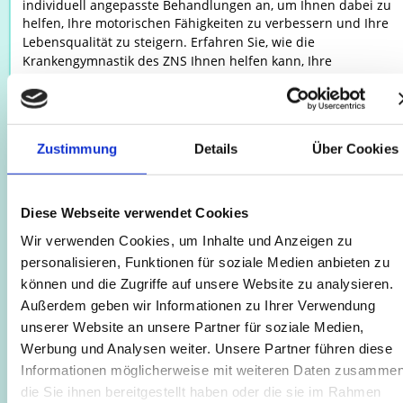
individuell angepasste Behandlungen an, um Ihnen dabei zu 
helfen, Ihre motorischen Fähigkeiten zu verbessern und Ihre 
Lebensqualität zu steigern. Erfahren Sie, wie die 
Krankengymnastik des ZNS Ihnen helfen kann, Ihre 
Bewegungsfähigkeit zu optimieren und Ihre Selbstständigkeit 
Alltag zu steigern.
Wo:
Zustimmung
Details
Über Cookies
Praxis Kaulsdorf
•
Praxis Neuenhagen
•
Diese Webseite verwendet Cookies
Wir verwenden Cookies, um Inhalte und Anzeigen zu
Physiotherapie - Krankengymnastik nach Bobath
personalisieren, Funktionen für soziale Medien anbieten zu
Die Krankengymnastik nach Bobath ist eine spezialisierte 
können und die Zugriffe auf unsere Website zu analysieren.
Therapiemethode, die darauf abzielt, die motorischen 
Außerdem geben wir Informationen zu Ihrer Verwendung
Fähigkeiten bei neurologischen Erkrankungen oder Schädigun
des zentralen Nervensystems zu verbessern. Durch gezielte 
unserer Website an unsere Partner für soziale Medien,
Übungen und Techniken werden Bewegungsabläufe neu erlern
Werbung und Analysen weiter. Unsere Partner führen diese
oder wiederhergestellt, um die Selbstständigkeit im Alltag zu 
Informationen möglicherweise mit weiteren Daten zusammen
fördern. Unsere erfahrenen Therapeuten bieten individuell 
die Sie ihnen bereitgestellt haben oder die sie im Rahmen